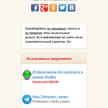
GamblingObzor
не принимает
оплату и
не проводит
игры на реальные
деньги.
Вся информация на сайте носит
ознакомительный характер. 18+
Эксклюзивные предложения
20 фриспинов без депозита в
казино RioBet
Промо-код OBZOR
Наш Telegram - канал
Подпишись и будь в курсе