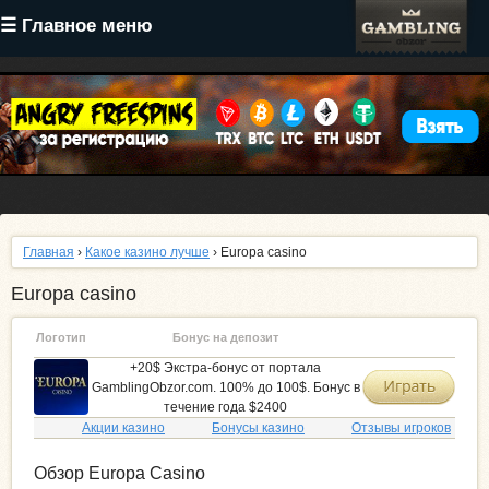
Перейти
☰ Главное меню
к
основному
содержанию
Главная
›
Какое казино лучше
› Europa casino
Europa casino
Логотип
Бонус на депозит
+20$ Экстра-бонус от портала
GamblingObzor.com. 100% до 100$. Бонус в
течение года $2400
Акции казино
Бонусы казино
Отзывы игроков
Обзор Europa Casino