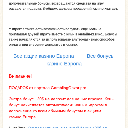
дополнительные бонусы, возвращаются средства на игру,
раздаются подарки. В-общем, щедрых поощрений казино хватает.
У игроков также есть возможность получать еще больше,
приглашая друзей играть вместе с ними в онлайн-казино,. Бонусы
также начисляются за использование альтернативных способов
оплаты при внесении депозитов в казино.
Все акции казино Европа
Все бонусы
казино Европа
Внимание!
ПОДАРОК от портала GamblingObzor.pro.
Экстра бонус +20$ на депозит для наших игроков. Кеш-
бонус начисляется автоматически нашим игрокам в
дополнение ко всем обычным бонусам и акциям
казино Europa.
Читайте:
Как получить эксклюзивный бонус +20$ от