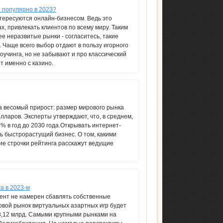
т популярно в 2023?
тересуются онлайн-бизнесом. Ведь это
, привлекать клиентов по всему миру. Таким
ее неразвитые рынки - согласитесь, такие
 Чаще всего выбор отдают в пользу игорного
коучинга, но не забывают и про классический
т именно с казино.
ла весомый прирост: размер мирового рынка
ларов. Эксперты утверждают, что, в среднем,
1% в год до 2030 года.Открывать интернет-
ь быстрорастущий бизнес. О том, какими
ие строчки рейтинга расскажут ведущие
а в 2023-м
ент не намерен сбавлять собственные
ровой рынок виртуальных азартных игр будет
3,12 млрд. Самыми крупными рынками на