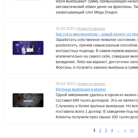
игрок выигрывает сумму, превышающую началь
автоматический обмен денег на фриспины. Т
захватывающий слот Mega Dragon.
11.04.2023
|
Новости казино
Как стать миллионером – новый рецепт из пр
Заработать собственное немалое состояние, 
разбогатеть, причем самым разным способом.
контрастных подхода. В самом первом вариан
исключительно на самого себя, совершая мн
вхождения. Либо как вариант, достаточно запо
Фортуны, и получить законно выигрыш в сумме
05.04.2023
|
Новости казино
Крупные выигрыши в казино
Одной американке удалось в одном из казино
составил 689 тысяч долларов. Это не являетс
Случались и более крупные выигрыши. Но вся 
поставила всего 1 доллар. В заведении под на
Клиенты получили приз свыше 300 тысяч дол
1
2
3
4
…
>
>>