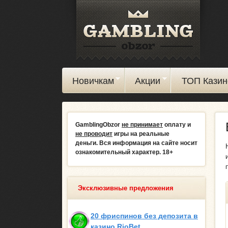
Новичкам
Акции
ТОП Казин
GamblingObzor
не принимает
оплату и
не проводит
игры на реальные
деньги.
Вся информация на сайте носит
ознакомительный характер. 18+
Эксклюзивные предложения
20 фриспинов без депозита в
казино RioBet