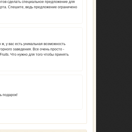
готов сделать специальное предложение для
азарта. Спешите, ведь предложение ограничено
 ж, у вас есть уникальная возможность
орного заведения. Все очень просто -
ruits. Что нужно для того чтобы принять
ь подарок!