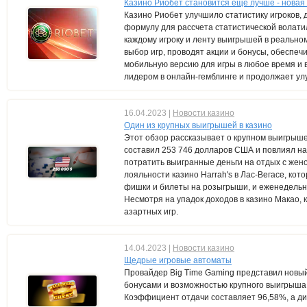
Казино Риобет становится еще лучше - новая 
Казино Риобет улучшило статистику игроков,
формулу для рассчета статистической волатил
каждому игроку и ленту выигрышей в реально
выбор игр, проводят акции и бонусы, обеспечи
мобильную версию для игры в любое время и 
лидером в онлайн-гемблинге и продолжает улу
16.04.2023
|
Новости казино
Один из крупных выигрышей в казино
Этот обзор рассказывает о крупном выигрыше
составил 253 746 долларов США и повлиял на
потратить выигранные деньги на отдых с жен
лояльности казино Harrah's в Лас-Вегасе, ко
фишки и билеты на розыгрыши, и еженедельн
Несмотря на упадок доходов в казино Макао, 
азартных игр.
14.04.2023
|
Новости казино
Щедрые игровые автоматы
Провайдер Big Time Gaming представил новый
бонусами и возможностью крупного выигрыша,
Коэффициент отдачи составляет 96,58%, а диа