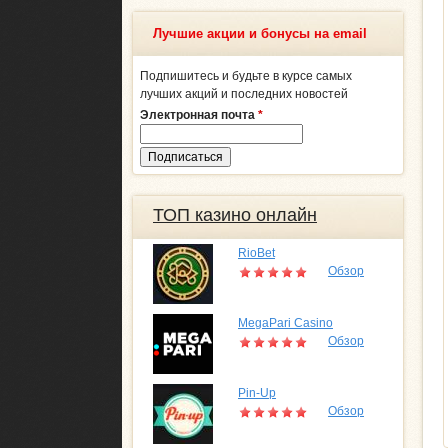
Лучшие акции и бонусы на email
Подпишитесь и будьте в курсе самых
лучших акций и последних новостей
Электронная почта
*
ТОП казино онлайн
RioBet
Обзор
MegaPari Casino
Обзор
Pin-Up
Обзор