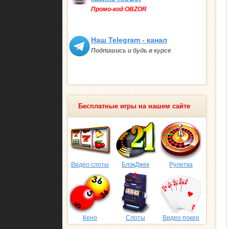
Промо-код OBZOR
Наш Telegram - канал
Подпишись и будь в курсе
Бесплатные игры на нашем сайте
Видео слоты
БлэкДжек
Рулетка
Кено
Слоты
Видео покер