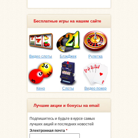
Бесплатные игры на нашем сайте
Видео слоты
БлэкДжек
Рулетка
Кено
Слоты
Видео покер
Лучшие акции и бонусы на email
Подпишитесь и будьте в курсе самых
лучших акций и последних новостей
Электронная почта
*