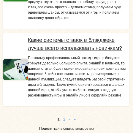
предчувствуете, что шансов на победу в раунде нет.
Итак, все очень просто – делаем ставку, получаем руку,
оцениваем шансы, отказываемся от игры и получаем
половину денег обратно.
Какие системы ставок в блэкджеке
лучше всего использовать новичкам?
Поскольку профессиональный поход к игре в блэкджек
требует довольно большого опыта, знаний и навыков, то
данная статья будет ориентирована на новичков на этом
поприще. Чтобы воспринять советы, размещенные в
данной публикации, следует владеть базовой стратегией
игры в блэкджек. Также нужно ориентироваться в шансах
данной игры, чтобы уметь выбрать самую выгодную
разновидность игры в онлайн либо в оффлайн режиме.
1
2
›
»
Поделиться в социальных сетях