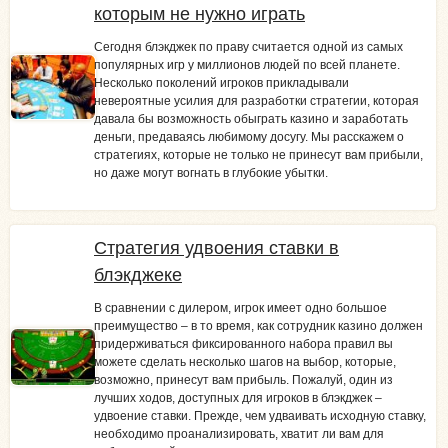
которым не нужно играть
Сегодня блэкджек по праву считается одной из самых
популярных игр у миллионов людей по всей планете.
Несколько поколений игроков прикладывали
невероятные усилия для разработки стратегии, которая
давала бы возможность обыграть казино и заработать
деньги, предаваясь любимому досугу. Мы расскажем о
стратегиях, которые не только не принесут вам прибыли,
но даже могут вогнать в глубокие убытки.
Стратегия удвоения ставки в
блэкджеке
В сравнении с дилером, игрок имеет одно большое
преимущество – в то время, как сотрудник казино должен
придерживаться фиксированного набора правил вы
можете сделать несколько шагов на выбор, которые,
возможно, принесут вам прибыль. Пожалуй, один из
лучших ходов, доступных для игроков в блэкджек –
удвоение ставки. Прежде, чем удваивать исходную ставку,
необходимо проанализировать, хватит ли вам для