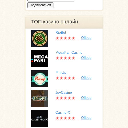
ТОП казино онлайн
RioBet
Обзор
MegaPari Casino
Обзор
Pin-Up
Обзор
JoyCasino
Обзор
Casino-X
Обзор