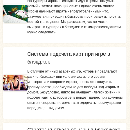
На турниры игроки в блэкджек идут с целью получить
новый и захватывающий опыт. Однако очень многие
игроки начинают играть неподготовленными - то,
разумеется, приводит к быстрому проигрышу и, по сути,
постой трате денег. Мы расскажем, как же можно
выиграть в турнирах в блэкджек, и каким рекомендациям
нужно следовать.
Система подсчета карт при игре в
блэкджек
В отличие от иных азартных игр, которые предлагают
казино, блэкджек при условии должного уровня
мастерства и сноровки игрока, позволяет получить
преимущества, необходимые для победы над игорным
домом. Безусловно, никто не обещает «легкой жизни» и
подсчет карт, о котором речь пойдет далее, при должном
опыте и сноровке поможет вам одержать преимущество
перед игорным домом.
Стратегия отказа от игры в блэкджеке