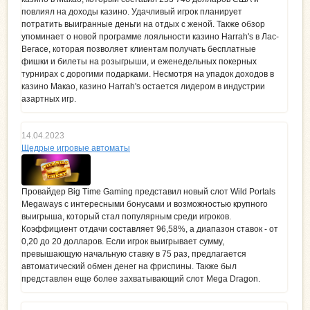
повлиял на доходы казино. Удачливый игрок планирует
потратить выигранные деньги на отдых с женой. Также обзор
упоминает о новой программе лояльности казино Harrah's в Лас-
Вегасе, которая позволяет клиентам получать бесплатные
фишки и билеты на розыгрыши, и еженедельных покерных
турнирах с дорогими подарками. Несмотря на упадок доходов в
казино Макао, казино Harrah's остается лидером в индустрии
азартных игр.
14.04.2023
Щедрые игровые автоматы
Провайдер Big Time Gaming представил новый слот Wild Portals
Megaways с интересными бонусами и возможностью крупного
выигрыша, который стал популярным среди игроков.
Коэффициент отдачи составляет 96,58%, а диапазон ставок - от
0,20 до 20 долларов. Если игрок выигрывает сумму,
превышающую начальную ставку в 75 раз, предлагается
автоматический обмен денег на фриспины. Также был
представлен еще более захватывающий слот Mega Dragon.