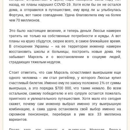
назад, но планы нарушил COVID-19. Хотя если бы он не остался
дома, а отправился в путешествие, ему вряд ли ы улыбнулась
Фортуна, вот такое совпадение. Удача благоволила ему на более
чем 70 миллионов.
Это было настоящее везение, и теперь деньги Люссье намерен
тратить не только на собственные потребности и нужды. А вот
планы на круиз сбудутся, скорее всего, в самое ближайшее время.
В отношении Украины – на ее территории инженер намерен
восстановить школы и больницы, построить новые дома. Не
забывает Марсель и о восстановлении в социуме людей,
страдающих тяжелым недугом.
Стоит отметить, что сам Марсель осчастливил выигрышем еще
одного человека – им стал ритейлер, у которого Люссье купил
счастливый билетик. Именно ему по закону положено 1% от суммы
выигрыша, а это порядка $700 000, что также немало. Во всем
остальном, самому победителю и его супруге остается пожелать
приятного и увлекательного путешествия. Хотя мало кто сегодня
скажет, почему сам инженер выбрал именно эту выигрышную
комбинацию, а сама удача остановила свой выбор именно на
скромном пенсионере, перебирая в уме все 33 миллиона
вариантов.
После того, как новость о выигрыше Марселя Люссье