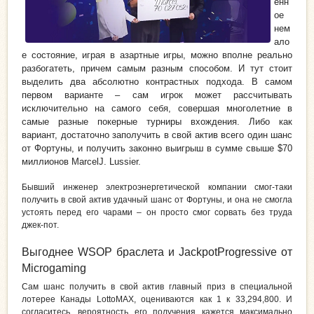
енн
ое
нем
ало
е состояние, играя в азартные игры, можно вполне реально
разбогатеть, причем самым разным способом. И тут стоит
выделить два абсолютно контрастных подхода. В самом
первом варианте – сам игрок может рассчитывать
исключительно на самого себя, совершая многолетние в
самые разные покерные турниры вхождения. Либо как
вариант, достаточно заполучить в свой актив всего один шанс
от Фортуны, и получить законно выигрыш в сумме свыше $70
миллионов MarcelJ. Lussier.
Бывший инженер электроэнергетической компании смог-таки
получить в свой актив удачный шанс от Фортуны, и она не смогла
устоять перед его чарами – он просто смог сорвать без труда
джек-пот.
Выгоднее WSOP браслета и JackpotProgressive от
Microgaming
Сам шанс получить в свой актив главный приз в специальной
лотерее Канады LottoMAX, оцениваются как 1 к 33,294,800. И
согласитесь, вероятность его получения кажется максимально