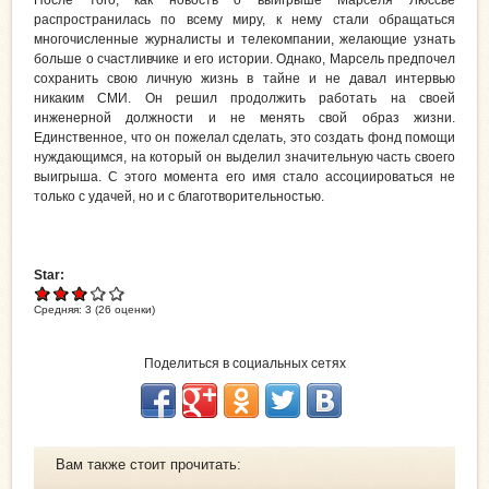
распространилась по всему миру, к нему стали обращаться
многочисленные журналисты и телекомпании, желающие узнать
больше о счастливчике и его истории. Однако, Марсель предпочел
сохранить свою личную жизнь в тайне и не давал интервью
никаким СМИ. Он решил продолжить работать на своей
инженерной должности и не менять свой образ жизни.
Единственное, что он пожелал сделать, это создать фонд помощи
нуждающимся, на который он выделил значительную часть своего
выигрыша. С этого момента его имя стало ассоциироваться не
только с удачей, но и с благотворительностью.
Star:
Средняя:
3
(
26
оценки)
Поделиться в социальных сетях
Вам также стоит прочитать: