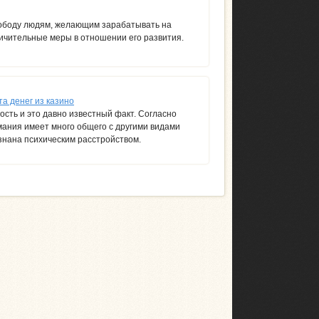
ободу людям, желающим зарабатывать на
ничительные меры в отношении его развития.
а денег из казино
сть и это давно известный факт. Согласно
ания имеет много общего с другими видами
знана психическим расстройством.