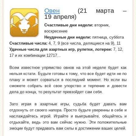
Овен
(21 марта –
19 апреля)
Счастливые дни недели:
вторник,
воскресение
Неудачные дни
недели
:
пятница, суббота
Счастливые числа:
4, 7, 9 (все числа, делящиеся на 9), 11
Удачные числа для азартных игр, рулетки, лотереи:
7, 12,
17 и их комбинации 12717...
Всем известное упрямство овнов на этой неделе будет как
нельзя кстати. Будьте готовы к тому, что все будет идти не по
плану и может сорваться в последний момент. Но если вы
сможете собрать всё свое упорство и терпение и довести
дела до конца, то результат превзойдет сам себя.
Зато играя в азартные игры, судьба будет давать вам
отдохнуть от своего напора. Просто будьте уверенны в себе и
наслаждайтесь игрой. Играйте и выигрывайте, общайтесь и
отдыхайте, ведь это вам сейчас нужно. Эти положительные
эмоции будут придавать вам силы в достижении ваших целей.