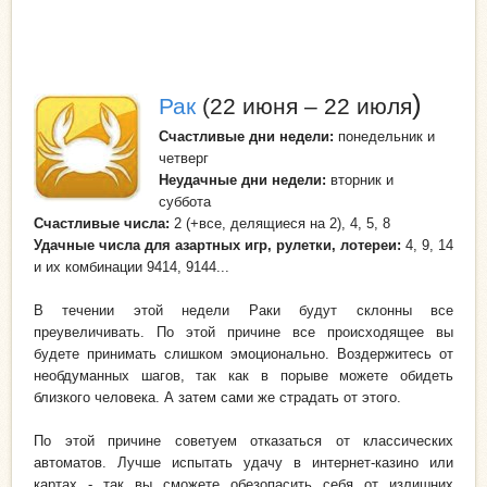
)
Рак
(22 июня – 22 июля
Счастливые дни недели
:
понедельник и
четверг
Неудачные дни
недели
:
вторник и
суббота
Счастливые числа
:
2 (+все, делящиеся на 2), 4, 5, 8
Удачные числа для азартных игр, рулетки, лотереи:
4, 9, 14
и их комбинации 9414, 9144...
В течении этой недели Раки будут склонны все
преувеличивать. По этой причине все происходящее вы
будете принимать слишком эмоционально. Воздержитесь от
необдуманных шагов, так как в порыве можете обидеть
близкого человека. А затем сами же страдать от этого.
По этой причине советуем отказаться от классических
автоматов. Лучше испытать удачу в интернет-казино или
картах - так вы сможете обезопасить себя от излишних