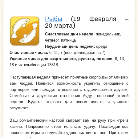
Рыбы
(19 февраля –
)
20 марта
Счастливые дни недели
:
понедельник,
четверг, пятница
Неудачный день
недели:
среда
Счастливые числа:
6, 11, 7 (все, делящиеся на 7)
Удачные числа для азартных игр, рулетки, лотереи:
8, 13,
18 и их комбинации 13818...
Наступающая неделя принесет приятные сюрпризы от близких
вам людей. Появится возможность укрепить отношение с
партнером или наладит отношение с отдалившимся другом.
Семейные и дружеские отношения будут основной темой
недели. Будете открыты для новых чувств и увидите
результат.
Ваш романтический настрой сыграет вам на руку при игре в
казино. Непременно стоит испытать удачу. Наслаждайтесь
процессом игры и получайте удовольствие от нее. При таком