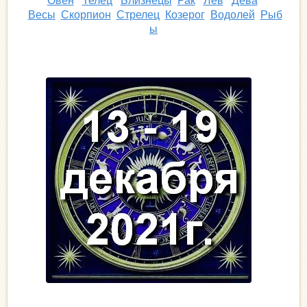
Овен
Телец
Близнецы
Рак
Лев
Дева
Весы
Скорпион
Стрелец
Козерог
Водолей
Рыб
ы