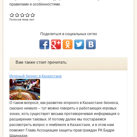
правилами и особенностями.
Голосов пока нет
Поделиться в социальных сетях
Вам также стоит прочитать:
Игорный бизнес в Казахстане
О таком вопросе, как развитие игорного в Казахстане бизнеса,
сказано немало – тут можно говорить о работающих игровых
зонах, хоть существует весьма противоречивая информация о
расширении таковых. И потому далее мы постараемся
рассмотреть вопрос о гемблинге в Казахстане, и в этом нам
поможет Глава Ассоциации защиты прав граждан РК Бадри
Шаинидзе.