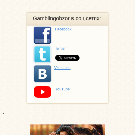
Gamblingobzor в соц.сетях:
Facebook
Twitter
Vkontakte
YouTube
.