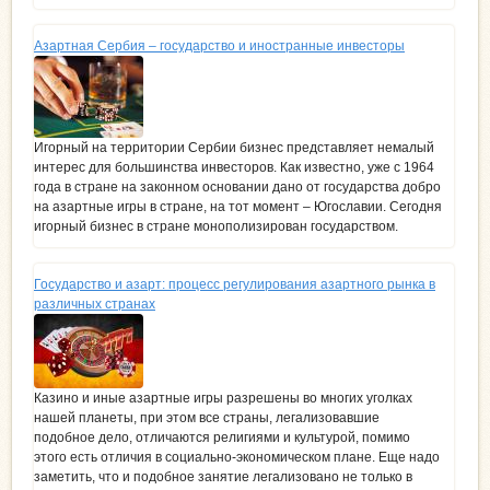
Азартная Сербия – государство и иностранные инвесторы
Игорный на территории Сербии бизнес представляет немалый
интерес для большинства инвесторов. Как известно, уже с 1964
года в стране на законном основании дано от государства добро
на азартные игры в стране, на тот момент – Югославии. Сегодня
игорный бизнес в стране монополизирован государством.
Государство и азарт: процесс регулирования азартного рынка в
различных странах
Казино и иные азартные игры разрешены во многих уголках
нашей планеты, при этом все страны, легализовавшие
подобное дело, отличаются религиями и культурой, помимо
этого есть отличия в социально-экономическом плане. Еще надо
заметить, что и подобное занятие легализовано не только в