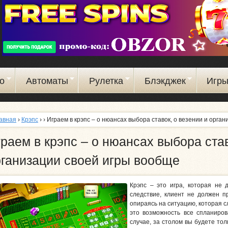
Перейти
к
основному
содержанию
о
Автоматы
Рулетка
Блэкджек
Игр
авная
›
Крэпс
›
› Играем в крэпс – о нюансах выбора ставок, о везении и орга
раем в крэпс – о нюансах выбора став
рганизации своей игры вообще
Крэпс – это игра, которая не 
следствие, клиент не должен 
опираясь на ситуацию, которая 
это возможность все спланиров
случае, за столом вы будете тол