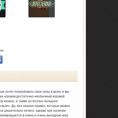
тях
ые хотят попробовать свои силы в крэпс и мы
их игроков достаточно необычный игровой
гр казино, а также остаточно большое
 крэпс. Да, без знания правил, которые можно
псе решительно нечего, однако при наличии
 превращается в очень и очень выгодную игру