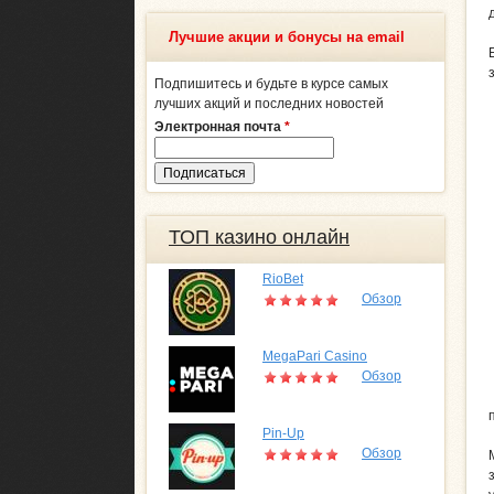
Лучшие акции и бонусы на email
Подпишитесь и будьте в курсе самых
лучших акций и последних новостей
Электронная почта
*
ТОП казино онлайн
RioBet
Обзор
MegaPari Casino
Обзор
Pin-Up
Обзор