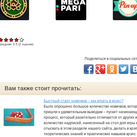
Средняя:
3.5
(
2
оценки)
Поделиться в социальных се
Вам также стоит прочитать:
Быстрый старт новичков – как играть в крэпс?
Было опрошено большое количество новичков, котор
пришли к удивительным выводам – пугает начинающ
процесс, который разительно отличается от других и
количество надписей, нанесенный на стол для игры в
отыскать в этом разделе нашего сайта, делать в крэ
теоретических знаний и практических навыков крэпс