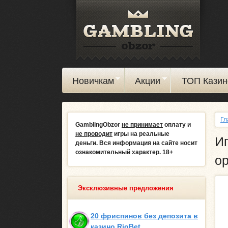
Новичкам
Акции
ТОП Казин
Гл
GamblingObzor
не принимает
оплату и
не проводит
игры на реальные
Иг
деньги.
Вся информация на сайте носит
ознакомительный характер. 18+
о
Эксклюзивные предложения
20 фриспинов без депозита в
казино RioBet