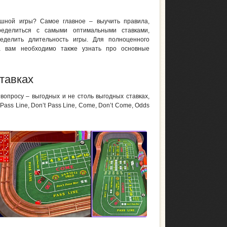
шной игры? Самое главное – выучить правила,
пределиться с самыми оптимальными ставками,
еделить длительность игры. Для полноценного
а вам необходимо также узнать про основные
тавках
вопросу – выгодных и не столь выгодных ставках,
ass Line, Don’t Pass Line, Come, Don’t Come, Odds