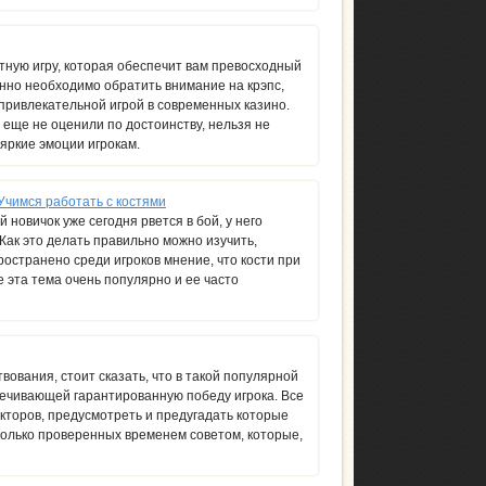
ную игру, которая обеспечит вам превосходный
ленно необходимо обратить внимание на крэпс,
привлекательной игрой в современных казино.
с еще не оценили по достоинству, нельзя не
 яркие эмоции игрокам.
Учимся работать с костями
 новичок уже сегодня рвется в бой, у него
Как это делать правильно можно изучить,
ространено среди игроков мнение, что кости при
е эта тема очень популярно и ее часто
вования, стоит сказать, что в такой популярной
еспечивающей гарантированную победу игрока. Все
кторов, предусмотреть и предугадать которые
олько проверенных временем советом, которые,