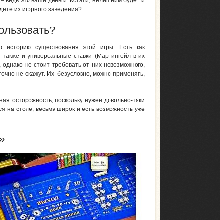
– ведь это ваши деньги. Кстати, нелишним будет и
дете из игорного заведения?
ользовать?
ю историю существования этой игры. Есть как
 также и универсальные ставки (Мартингейл в их
, однако не стоит требовать от них невозможного,
очно не окажут. Их, безусловно, можно применять,
ая осторожность, поскольку нужен довольно-таки
ся на столе, весьма широк и есть возможность уже
»