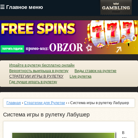
Перейти
☰ Главное меню
к
основному
содержанию
Играйте в рулетку бесплатно онлайн
Вероятность выигрыша в рулетку
Виды ставок на рулетке
СТРАТЕГИИ ИГРЫ В РУЛЕТКУ
Live рулетка
Где лучше играть в рулетку
Главная
›
Стратегии для Рулетки
›
› Система игры в рулетку Лабушер
Система игры в рулетку Лабушер
В