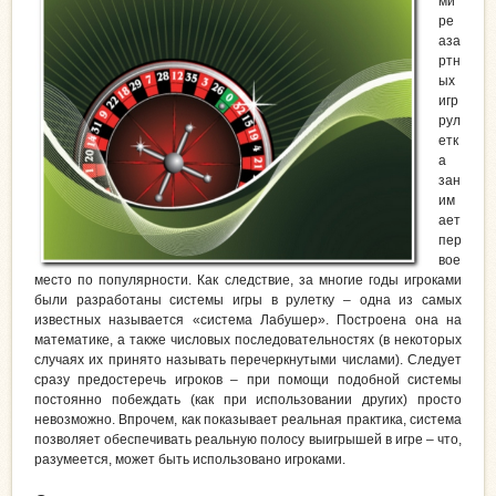
ми
ре
аза
ртн
ых
игр
рул
етк
а
зан
им
ает
пер
вое
место по популярности. Как следствие, за многие годы игроками
были разработаны системы игры в рулетку – одна из самых
известных называется «система Лабушер». Построена она на
математике, а также числовых последовательностях (в некоторых
случаях их принято называть перечеркнутыми числами). Следует
сразу предостеречь игроков – при помощи подобной системы
постоянно побеждать (как при использовании других) просто
невозможно. Впрочем, как показывает реальная практика, система
позволяет обеспечивать реальную полосу выигрышей в игре – что,
разумеется, может быть использовано игроками.