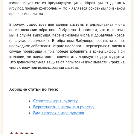
компенсирует его из предыдущего цикла. Игрок сумеет держать
игру под полным контролем – что и является основным признаком
профессионализма.
Впрочем, существует для данной системы и альтернатива – она
носит название обратного Лабушера. Напомним, что в системе
мы, в случае выигрыша, перечеркиваем числа и добавляем новое
(в случае поражения). В обратном Лабушере, соответственно,
необходимо действовать строго наоборот – перечеркивать числа в
случае проигрыша и при победе добавлять в конец цифру. При
желании, методики можно совместить, чередуя их друг с другом.
Это дополнительная защита от попыток казино вывести игрока на
чистую воду при использовании системы.
Хорошие статьи по теме:
Стратегии игры рулетку
Вероятность выигрыша в рулетку
Виды ставок в игре рулетка