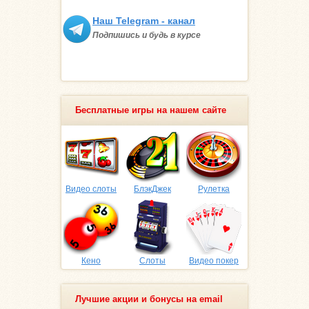
Наш Telegram - канал
Подпишись и будь в курсе
Бесплатные игры на нашем сайте
Видео слоты
БлэкДжек
Рулетка
Кено
Слоты
Видео покер
Лучшие акции и бонусы на email