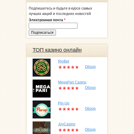
Подпишитесь и будьте в курсе самых
лучших акций и последних новостей
Электронная почта
*
ТОП казино онлайн
RioBet
Обзор
MegaPari Casino
Обзор
Pin-Up
Обзор
JoyCasino
Обзор