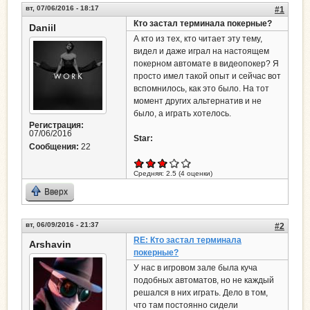
вт, 07/06/2016 - 18:17
#1
Кто застал терминала покерные?
Daniil
А кто из тех, кто читает эту тему,
видел и даже играл на настоящем
покерном автомате в видеопокер? Я
просто имел такой опыт и сейчас вот
вспомнилось, как это было. На тот
момент других альтернатив и не
было, а играть хотелось.
Регистрация:
07/06/2016
Star:
Сообщения:
22
Средняя:
2.5
(
4
оценки)
Вверх
вт, 06/09/2016 - 21:37
#2
RE: Кто застал терминала
Arshavin
покерные?
У нас в игровом зале была куча
подобных автоматов, но не каждый
решался в них играть. Дело в том,
что там постоянно сидели