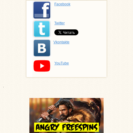
Facebook
Twitter
Vkontakte
YouTube
.