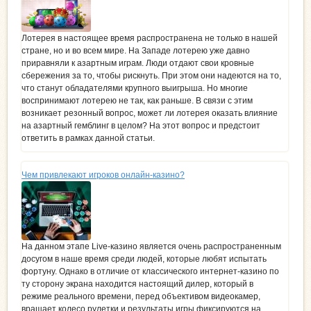
Лотерея в настоящее время распространена не только в нашей
стране, но и во всем мире. На Западе лотерею уже давно
приравняли к азартным играм. Люди отдают свои кровные
сбережения за то, чтобы рискнуть. При этом они надеются на то,
что станут обладателями крупного выигрыша. Но многие
воспринимают лотерею не так, как раньше. В связи с этим
возникает резонный вопрос, может ли лотерея оказать влияние
на азартный гемблинг в целом? На этот вопрос и предстоит
ответить в рамках данной статьи.
Чем привлекают игроков онлайн-казино?
На данном этапе Live-казино является очень распространенным
досугом в наше время среди людей, которые любят испытать
фортуну. Однако в отличие от классического интернет-казино по
ту сторону экрана находится настоящий дилер, который в
режиме реального времени, перед объективом видеокамер,
вращает колесо рулетки и результаты игры фиксируются на