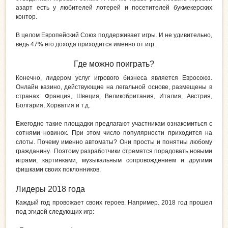
азарт есть у любителей лотерей и посетителей букмекерских
контор.
В целом Европейский Союз поддерживает игры. И не удивительно,
ведь 47% его дохода приходится именно от игр.
Где можно поиграть?
Конечно, лидером услуг игрового бизнеса является Евросоюз.
Онлайн казино, действующие на легальной основе, размещены в
странах: Франция, Швеция, Великобритания, Италия, Австрия,
Болгария, Хорватия и т.д.
Ежегодно такие площадки предлагают участникам ознакомиться с
сотнями новинок. При этом число популярности приходится на
слоты. Почему именно автоматы? Они просты и понятны любому
гражданину. Поэтому разработчики стремятся порадовать новыми
играми, картинками, музыкальным сопровождением и другими
фишками своих поклонников.
Лидеры 2018 года
Каждый год провожает своих героев. Например. 2018 год прошел
под эгидой следующих игр: