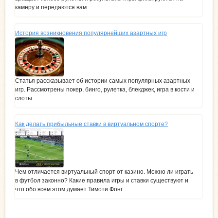
камеру и передаются вам.
История возникновения популярнейших азартных игр
Статья рассказывает об истории самых популярных азартных
игр. Рассмотрены покер, бинго, рулетка, блекджек, игра в кости и
слоты.
Как делать прибыльные ставки в виртуальном спорте?
Чем отличается виртуальный спорт от казино. Можно ли играть
в футбол законно? Какие правила игры и ставки существуют и
что обо всем этом думает Тимоти Фонг.