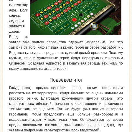
кинематогр
афе. Если
сейчас
лидером
является
Джейс
Бонд, то
завтра уже пальму первенства одержат киберпанки. Все это
зависит от того, какой типаж и какого героя выберет разработчик.
Ведь вся культурная среда – это единый целый организм. Поэтому
музыка, кино и мультяшные герои будут неразрывны с игорным
бизнесом. Создавая единство и захватывая сердца тех, кому по
нраву вышедшие на экраны герои.
Подведем итог
Государства, предоставляющие право своим операторам
работать на их территории, будут больше оснащены новинками
игрового рынка. Благодаря конкуренции внутри страны, это
коснется всех областей, начиная с оформления и заканчивая
техническим оснащением. Так же будут учитываться интересы
игроманов, чтобы предложить еще больше разнообразия и
поддержать азарт у всех участников. Ознакомиться со всеми
предоставленными возможностями можно на площадках, где
указаны подробные характеристики производителей.