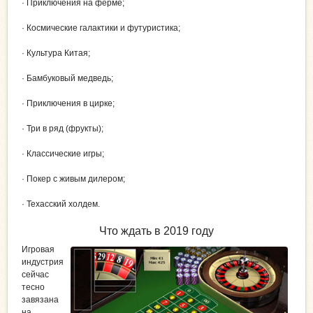
· Приключения на ферме;
· Космические галактики и футуристика;
· Культура Китая;
· Бамбуковый медведь;
· Приключения в цирке;
· Три в ряд (фрукты);
· Классические игры;
· Покер с живым дилером;
· Техасский холдем.
Что ждать в 2019 году
Игровая
индустрия
сейчас
тесно
завязана
на