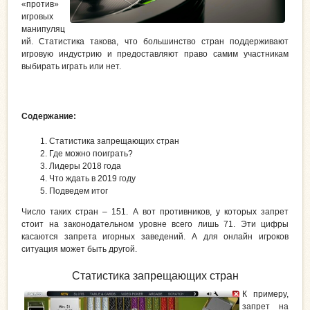
«против»
игровых
манипуляц
ий. Статистика такова, что большинство стран поддерживают
игровую индустрию и предоставляют право самим участникам
выбирать играть или нет.
Содержание:
Статистика запрещающих стран
Где можно поиграть?
Лидеры 2018 года
Что ждать в 2019 году
Подведем итог
Число таких стран – 151. А вот противников, у которых запрет
стоит на законодательном уровне всего лишь 71. Эти цифры
касаются запрета игорных заведений. А для онлайн игроков
ситуация может быть другой.
Статистика запрещающих стран
К примеру,
запрет на