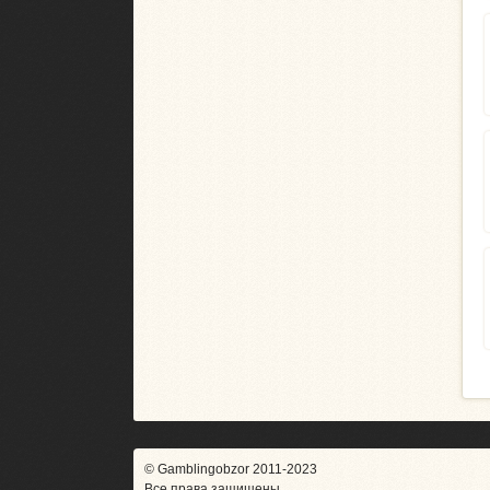
© Gamblingobzor 2011-2023
Все права защищены.