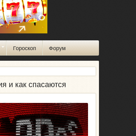
ы
Гороскоп
Форум
ия и как спасаются