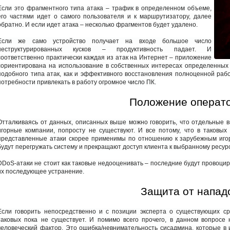
Если это фрагментного типа атака – трафик в определенном объеме, 
его частями идет о самого пользователя и к маршрутизатору, далее 
обратно. И если идет атака – несколько фрагментов будет удалено.
Если же само устройство получает на входе большое число 
неструктурированных кусков – продуктивность падает. И 
соответственно практически каждая из атак на Интернет – приложение 
сориентирована на использование в собственных интересах определенных 
подобного типа атак, как и эффективного восстановления полноценной рабо
потребности привлекать в работу огромное число ПК.
Положение операт
Отталкиваясь от данных, описанных выше можно говорить, что отдельные в
игорные компании, попросту не существуют. И все потому, что в таковых
представленные атаки скорее применимы по отношению к зарубежным иго
будут перегружать систему и прекращают доступ клиента к выбранному ресурс
DDoS-атаки не стоит как таковые недооценивать – последние будут провоци
их последующее устранение.
Защита от напад
Если говорить непосредственно и с позиции эксперта о существующих с
таковых пока не существует. И помимо всего прочего, в данном вопросе
человеческий фактор. Это ошибка/невнимательность сисадмина, которые в 