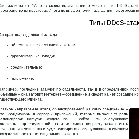
Специалисты от 1Ante в своем выступлении отмечают, что DDoS-атак
пространство на просторах Инета до высшей точки насыщения, так отрезав по
Типы DDoS-ата
Так практики выделяют 4 их вида:
объемные по своему влиянию атаки;
фрагментарные нападки;
соединительные;
приложение.
Например, последние атакуют по отдельности, так и в определенной посл
объемные – она затопит Интернет – соединение и сведет на нет создание но
существующего клиента.
Главное направление атаки, ориентированной на само соединение – 
это брандмауэры и серверы приложений, которые выполняют роль 
балансировки нагрузки каждого веб – сайта. Эти обслуживают 
миллионы пар соединений, но и их лимит попросту может быть 
исчерпан. И именно так и будет блокировано обслуживание в будущем 
каждого запроса от потенциального клиента.