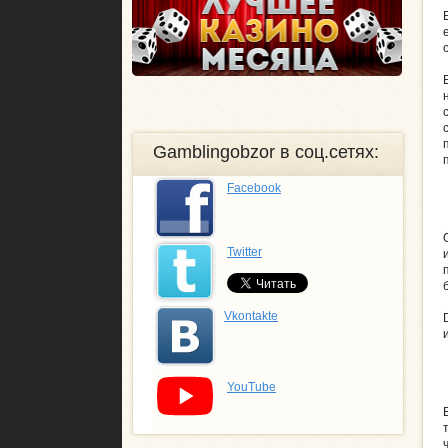
Gamblingobzor в соц.сетях:
Facebook
Twitter
Vkontakte
YouTube