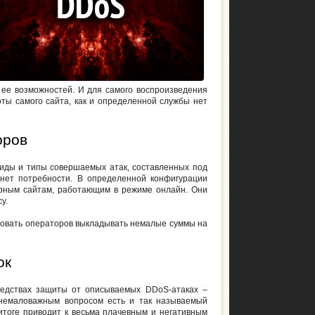
ее возможностей. И для самого воспроизведения 
ты самого сайта, как и определенной службы нет 
оров
иды и типы совершаемых атак, составленных под 
 нет потребности. В определенной конфигурации 
рным сайтам, работающим в режиме онлайн. Они 
у.
ровать операторов выкладывать немалые суммы на 
ок
редствах защиты от описываемых DDoS-атаках – 
 немаловажным вопросом есть и так называемый 
итоге приводит к весьма плачевным и негативным 