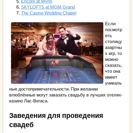
Encore at Wynn
SKYLOFTS at MGM Grand
The Casino Wedding Chapel
Если 
посмотр
еть 
столицу 
азартны
х игр, то 
можно 
сказать, 
что она 
имеет 
уникаль
ные достопримечательности. При желании 
влюблённые могут заказать свадьбу в лучших отелях-
казино Лас-Вегаса.
Заведения для проведения 
свадеб