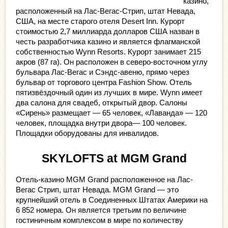
казино, 
расположенный на Лас-Вегас-Стрип, штат Невада, 
США, на месте старого отеля Desert Inn. Курорт 
стоимостью 2,7 миллиарда долларов США назван в 
честь разработчика казино и является флагманской 
собственностью Wynn Resorts. Курорт занимает 215 
акров (87 га). Он расположен в северо-восточном углу 
бульвара Лас-Вегас и Сэндс-авеню, прямо через 
бульвар от торгового центра Fashion Show. Отель 
пятизвёздочный один из лучших в мире. Wynn имеет 
два салона для свадеб, открытый двор. Салоны 
«Сирень» размещает — 65 человек, «Лаванда» — 120 
человек, площадка внутри двора— 100 человек. 
Площадки оборудованы для инвалидов.
SKYLOFTS at MGM Grand
Отель-казино MGM Grand расположенное на Лас-
Вегас Стрип, штат Невада. MGM Grand — это 
крупнейший отель в Соединенных Штатах Америки на 
6 852 номера. Он является третьим по величине 
гостиничным комплексом в мире по количеству 