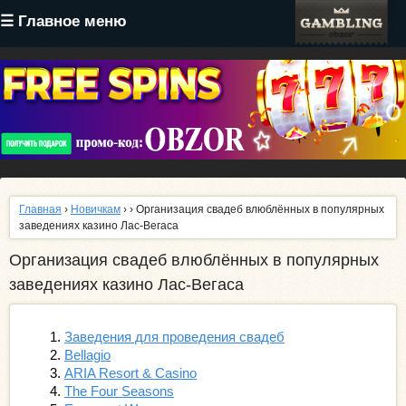
Перейти
☰ Главное меню
к
основному
содержанию
Главная
›
Новичкам
›
› Организация свадеб влюблённых в популярных
заведениях казино Лас-Вегаса
Организация свадеб влюблённых в популярных
заведениях казино Лас-Вегаса
Заведения для проведения свадеб
Bellagio
ARIA Resort & Casino
The Four Seasons