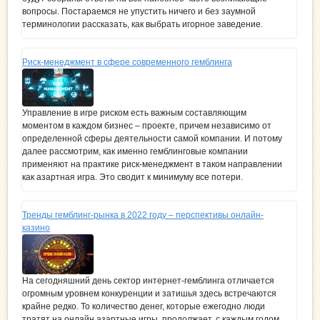
вопросы. Постараемся не упустить ничего и без заумной
терминологии рассказать, как выбрать игорное заведение.
Риск-менеджмент в сфере современного гемблинга
Управление в игре риском есть важным составляющим
моментом в каждом бизнес – проекте, причем независимо от
определенной сферы деятельности самой компании. И потому
далее рассмотрим, как именно гемблинговые компании
применяют на практике риск-менеджмент в таком направлении
как азартная игра. Это сводит к минимуму все потери.
Тренды гемблинг-рынка в 2022 году – перспективы онлайн-
казино
На сегодняшний день сектор интернет-гемблинга отличается
огромным уровнем конкуренции и затишья здесь встречаются
крайне редко. То количество денег, которые ежегодно люди
тратят на онлайн азартные игры, продолжает, с каждым годом,