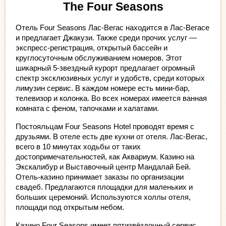
The Four Seasons
Отель Four Seasons Лас-Вегас находится в Лас-Вегасе 
и предлагает Джакузи. Также среди прочих услуг — 
экспресс-регистрация, открытый бассейн и 
круглосуточным обслуживанием номеров. Этот 
шикарный 5-звездный курорт предлагает огромный 
спектр эксклюзивных услуг и удобств, среди которых 
лимузин сервис. В каждом номере есть мини-бар, 
телевизор и колонка. Во всех номерах имеется ванная 
комната с феном, тапочками и халатами.
Постояльцам Four Seasons Hotel проводят время с 
друзьями. В отеле есть две кухни от отеля. Лас-Вегас, 
всего в 10 минутах ходьбы от таких 
достопримечательностей, как Аквариум. Казино на 
Экскалибур и Выставочный центр Мандалай Бей. 
Отель-казино принимает заказы по организации 
свадеб. Предлагаются площадки для маленьких и 
больших церемоний. Используются холлы отеля, 
площади под открытым небом.
Казино Four Seasons имеет пятизвёздочный сервис, 